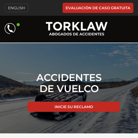
Please
EVALUACIÓN DE CASO GRATUITA
ENGLISH
note:
This
website
includes
an
accessibility
system.
ACCIDENTES
DE VUELCO
INICIE SU RECLAMO