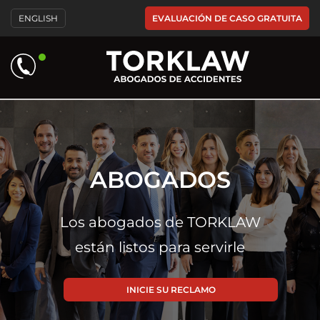
Please
EVALUACIÓN DE CASO GRATUITA
ENGLISH
note:
This
website
includes
an
accessibility
system.
ABOGADOS
Los abogados de TORKLAW
están listos para servirle
INICIE SU RECLAMO