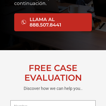
continuación.
LLAMA AL
888.507.8441
FREE CASE
EVALUATION
Discover how we can help you..
Nombre
*