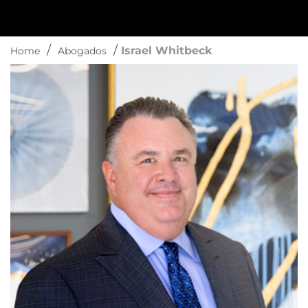
/
/
Israel Whitbeck
Home
Abogados