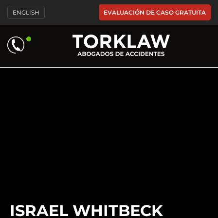
Please
EVALUACIÓN DE CASO GRATUITA
ENGLISH
note:
This
website
includes
an
accessibility
system.
ISRAEL WHITBECK