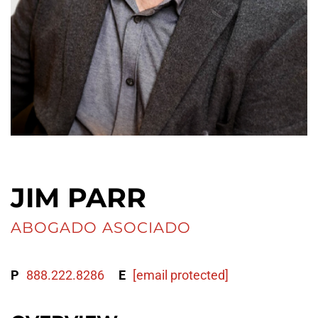
JIM PARR
ABOGADO ASOCIADO
P
888.222.8286
E
[email protected]