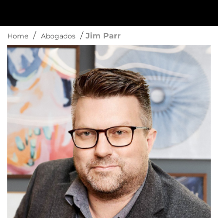
/
/
Jim Parr
Home
Abogados