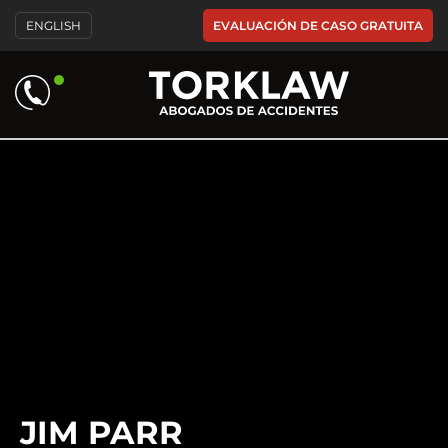
Please
EVALUACIÓN DE CASO GRATUITA
ENGLISH
note:
This
website
includes
an
accessibility
system.
JIM PARR