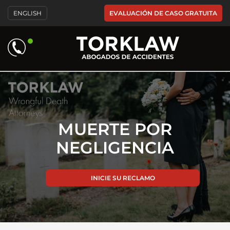
Please
EVALUACIÓN DE CASO GRATUITA
ENGLISH
note:
This
website
includes
an
accessibility
system.
MUERTE POR
NEGLIGENCIA
INICIE SU RECLAMO