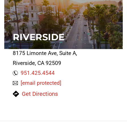
RIVERSIDE
8175 Limonte Ave, Suite A,
Riverside, CA 92509
951.425.4544
[email protected]
Get Directions