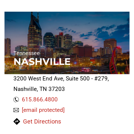
Tennessee
NASHVILLE
3200 West End Ave, Suite 500 - #279,
Nashville, TN 37203
615.866.4800
[email protected]
Get Directions