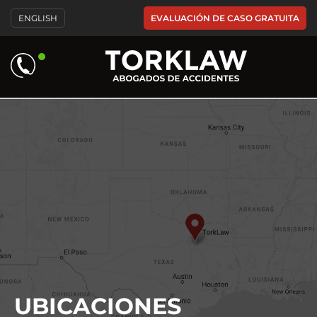
Please
EVALUACIÓN DE CASO GRATUITA
ENGLISH
note:
This
website
includes
an
accessibility
system.
UBICACIONES