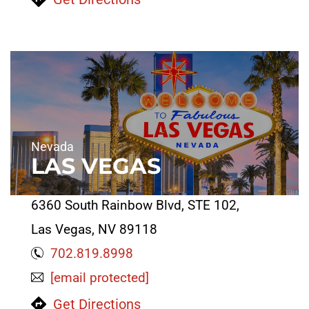
Nevada
LAS VEGAS
6360 South Rainbow Blvd, STE 102,
Las Vegas, NV 89118
702.819.8998
[email protected]
Get Directions