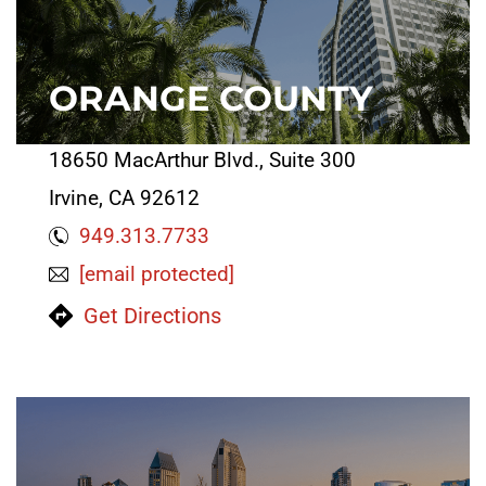
ORANGE COUNTY
18650 MacArthur Blvd., Suite 300
Irvine, CA 92612
949.313.7733
[email protected]
Get Directions