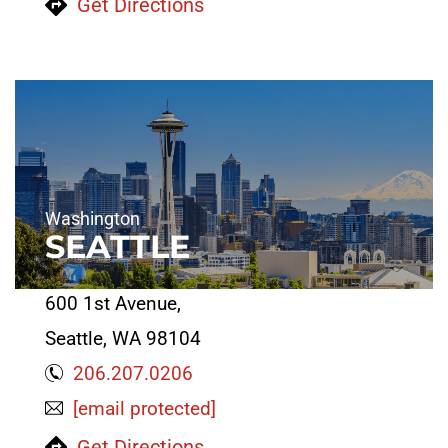
Get Directions
Washington
SEATTLE
600 1st Avenue,
Seattle, WA 98104
206.207.0206
[email protected]
Get Directions