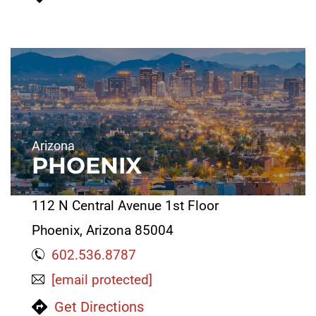
Arizona
PHOENIX
112 N Central Avenue 1st Floor
Phoenix, Arizona 85004
602.536.8787
[email protected]
Get Directions