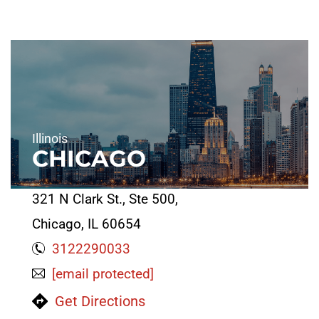
Illinois
CHICAGO
321 N Clark St., Ste 500,
Chicago, IL 60654
3122290033
[email protected]
Get Directions