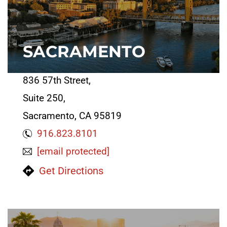
SACRAMENTO
836 57th Street,
Suite 250,
Sacramento, CA 95819
916.823.8101
[email protected]
Get Directions