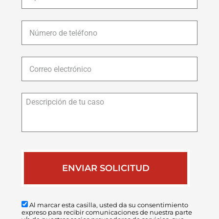
Número
de
teléfono
*
Correo
electrónico
*
Descripción
de
tu
caso
Al marcar esta casilla, usted da su consentimiento
expreso para recibir comunicaciones de nuestra parte