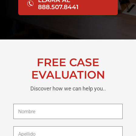
888.507.8441
FREE CASE
EVALUATION
Discover how we can help you..
Nombre
*
Apellido
*