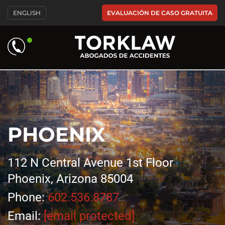
Please
EVALUACIÓN DE CASO GRATUITA
ENGLISH
note:
This
website
includes
an
accessibility
system.
PHOENIX
112 N Central Avenue 1st Floor
Phoenix, Arizona 85004
Phone:
602.536.8787
Email:
[email protected]