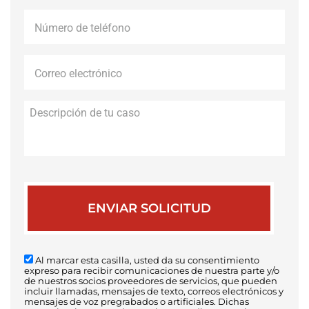
Número
de
teléfono
*
Correo
electrónico
*
Descripción
de
tu
caso
Al marcar esta casilla, usted da su consentimiento
expreso para recibir comunicaciones de nuestra parte y/o
de nuestros socios proveedores de servicios, que pueden
incluir llamadas, mensajes de texto, correos electrónicos y
mensajes de voz pregrabados o artificiales. Dichas