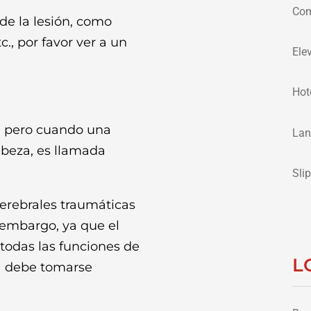
Com
 de la lesión, como
., por favor ver a un
Ele
Hote
s, pero cuando una
Lan
abeza, es llamada
Sli
erebrales traumáticas
 embargo, ya que el
 todas las funciones de
L
a debe tomarse