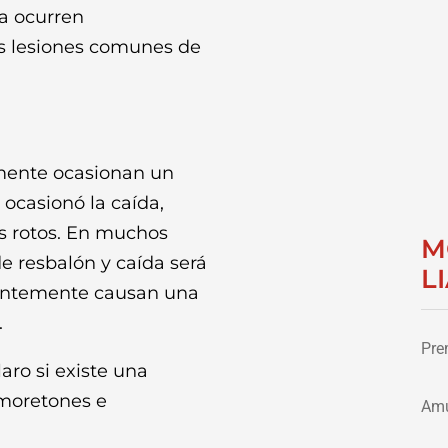
da ocurren
s lesiones comunes de
ente ocasionan un
 ocasionó la caída,
 rotos. En muchos
M
e resbalón y caída será
L
cuentemente causan una
.
Pre
aro si existe una
 moretones e
Amu