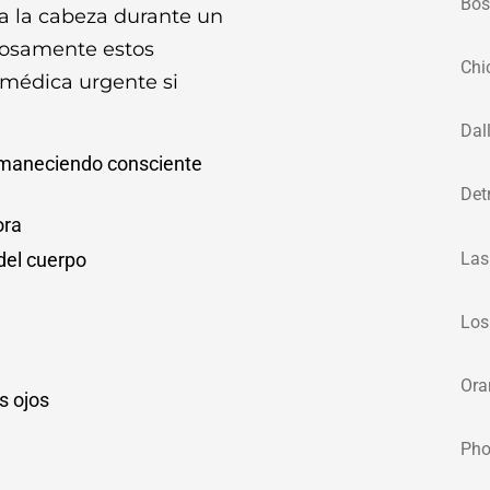
Bos
a la cabeza durante un
dosamente estos
Chi
 médica urgente si
Dal
ermaneciendo consciente
Det
ora
Las
del cuerpo
Los
Ora
s ojos
Pho