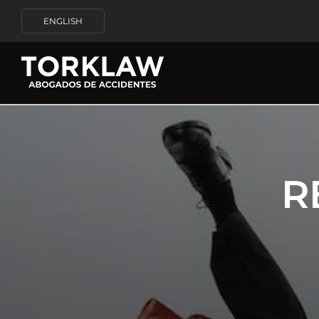
ENGLISH
R