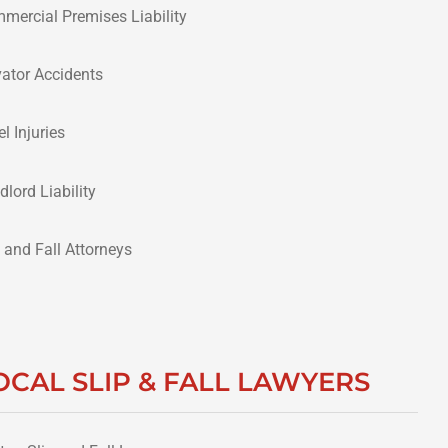
mercial Premises Liability
vator Accidents
l Injuries
dlord Liability
p and Fall Attorneys
OCAL SLIP & FALL LAWYERS