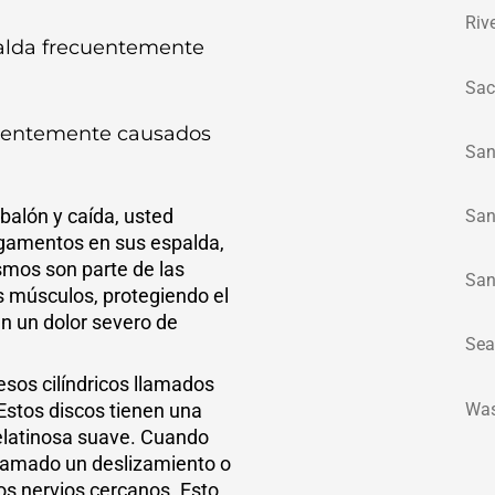
Riv
palda frecuentemente
Sac
ecuentemente causados
San
balón y caída, usted
San
ligamentos en sus espalda,
mos son parte de las
San
s músculos, protegiendo el
n un dolor severo de
Sea
esos cilíndricos llamados
Was
Estos discos tienen una
elatinosa suave. Cuando
llamado un deslizamiento o
 los nervios cercanos. Esto