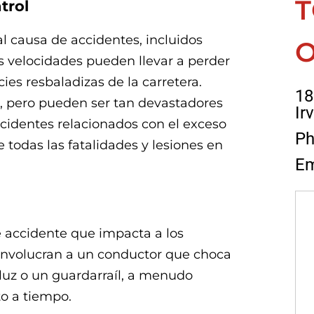
T
trol
al causa de accidentes, incluidos
O
as velocidades pueden llevar a perder
cies resbaladizas de la carretera.
18
, pero pueden ser tan devastadores
Ir
ccidentes relacionados con el exceso
Ph
todas las fatalidades y lesiones en
Em
de accidente que impacta a los
 involucran a un conductor que choca
luz o un guardarraíl, a menudo
to a tiempo.