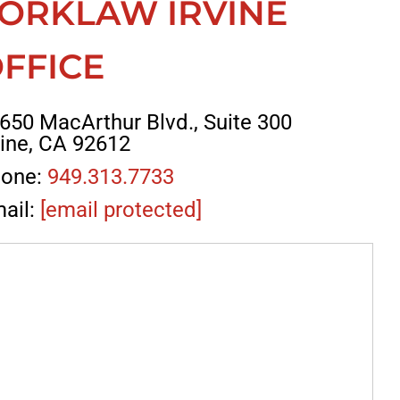
ORKLAW IRVINE
FFICE
650 MacArthur Blvd., Suite 300
vine, CA 92612
one:
949.313.7733
ail:
[email protected]