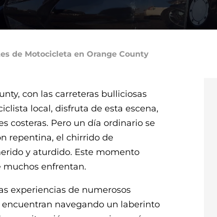
es de Motocicleta en Orange County
ty, con las carreteras bulliciosas
iclista local, disfruta de esta escena,
s costeras. Pero un día ordinario se
n repentina, el chirrido de
 herido y aturdido. Este momento
ue muchos enfrentan.
 las experiencias de numerosos
e encuentran navegando un laberinto