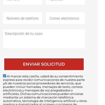
Número
Correo
de
electrónico
*
teléfono
*
Descripción
de
tu
caso
Al marcar esta casilla, usted da su consentimiento
expreso para recibir comunicaciones de nuestra parte
y/o de nuestros socios proveedores de servicios, que
pueden incluir llamadas, mensajes de texto, correos
electrónicos y mensajes de voz pregrabados o
artificiales. Dichas comunicaciones pueden enviarse
mediante un sistema de marcación telefónica
automática, tecnología de inteligencia artificial u otros
medios automatizados al número o números de