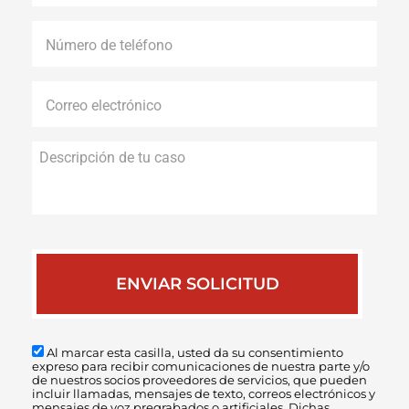
Número
de
teléfono
*
Correo
electrónico
*
Descripción
de
tu
caso
Al marcar esta casilla, usted da su consentimiento
expreso para recibir comunicaciones de nuestra parte y/o
de nuestros socios proveedores de servicios, que pueden
incluir llamadas, mensajes de texto, correos electrónicos y
mensajes de voz pregrabados o artificiales. Dichas