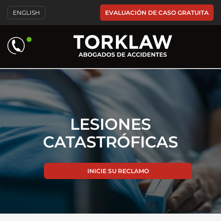
Please
EVALUACIÓN DE CASO GRATUITA
ENGLISH
note:
This
website
includes
an
accessibility
system.
LESIONES
CATASTRÓFICAS
INICIE SU RECLAMO