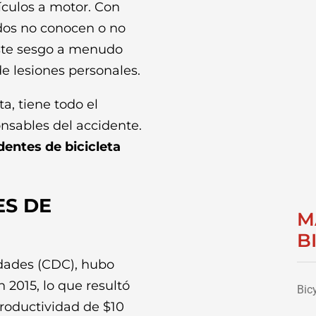
hículos a motor. Con
dos no conocen o no
ste sesgo a menudo
 de lesiones personales.
a, tiene todo el
nsables del accidente.
entes de bicicleta
ES DE
M
B
edades (CDC), hubo
 2015, lo que resultó
Bic
roductividad de $10