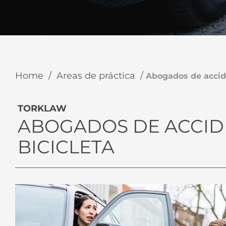
using
a
screen
reader;
Press
Control-
F10
to
Home
/
Areas de práctica
/
Abogados de accide
open
an
accessibility
TORKLAW
menu.
ABOGADOS DE ACCID
BICICLETA