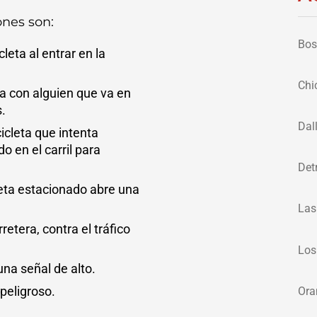
nes son:
Bos
leta al entrar en la
Chi
za con alguien que va en
s.
Dal
icleta que intenta
 en el carril para
Det
eta estacionado abre una
Las
rretera, contra el tráfico
Los
una señal de alto.
 peligroso.
Ora