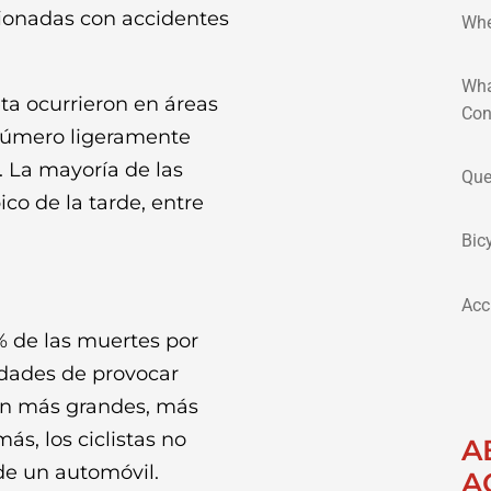
cionadas con accidentes
Whe
Wha
eta ocurrieron en áreas
Con
 número ligeramente
. La mayoría de las
Que
co de la tarde, entre
Bic
Acc
% de las muertes por
idades de provocar
son más grandes, más
ás, los ciclistas no
A
de un automóvil.
A