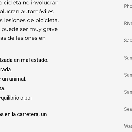
icicleta no involucran
Pho
volucran automóviles
 lesiones de bicicleta.
Riv
n puede ser muy grave
sas de lesiones en
Sac
San
calzada en mal estado.
arada.
San
e un animal.
ta.
San
quilibrio o por
Sea
 en la carretera, un
Was