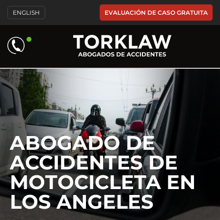
Please
EVALUACIÓN DE CASO GRATUITA
ENGLISH
note:
This
website
includes
an
accessibility
system.
ABOGADO DE
ACCIDENTES DE
MOTOCICLETA EN
LOS ANGELES