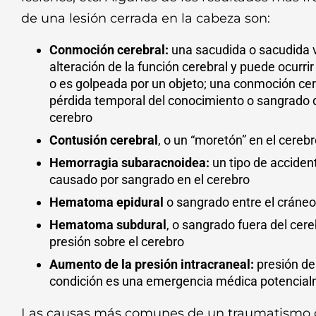
de una lesión cerrada en la cabeza son:
Conmoción cerebral:
una sacudida o sacudida v
alteración de la función cerebral y puede ocurr
o es golpeada por un objeto; una conmoción ce
pérdida temporal del conocimiento o sangrado d
cerebro
Contusión cerebral
, o un “moretón” en el cereb
Hemorragia subaracnoidea:
un tipo de acciden
causado por sangrado en el cerebro
Hematoma epidural
o sangrado entre el cráneo
Hematoma subdural
, o sangrado fuera del cer
presión sobre el cerebro
Aumento de la presión intracraneal:
presión de
condición es una emergencia médica potencial
Las causas más comunes de un traumatismo 