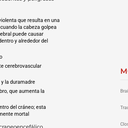
iolenta que resulta en una
ir cuando la cabeza golpea
rebral puede causar
entro y alrededor del
ro
te cerebrovascular
M
 y la duramadre
ebro, que aumenta la
Bra
ntro del cráneo; esta
Tra
mente mortal
Clo
craneoencefálico