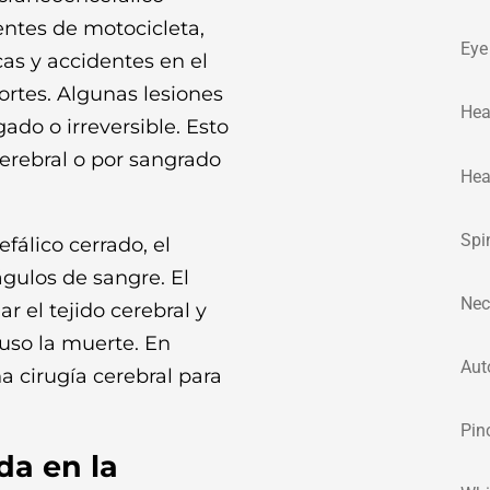
entes de motocicleta,
Eye 
cas y accidentes en el
eportes. Algunas lesiones
Hea
ado o irreversible. Esto
cerebral o por sangrado
Hea
Spi
álico cerrado, el
águlos de sangre. El
Nec
 el tejido cerebral y
luso la muerte. En
Aut
a cirugía cerebral para
Pin
da en la