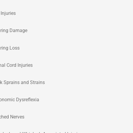
Injuries
ring Damage
ring Loss
nal Cord Injuries
k Sprains and Strains
onomic Dysreflexia
ched Nerves