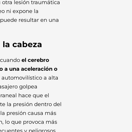
 otra lesión traumática
eo ni expone la
 puede resultar en una
 la cabeza
r cuando
el cerebro
o a una aceleración o
automovilístico a alta
pasajero golpea
raneal hace que el
e la presión dentro del
e la presión causa más
n, lo que provoca más
recuentes y peligrosos