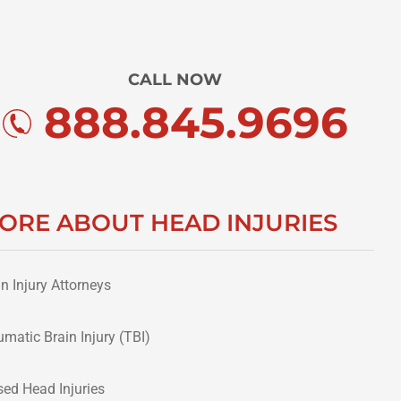
CALL NOW
888.845.9696
ORE ABOUT HEAD INJURIES
in Injury Attorneys
umatic Brain Injury (TBI)
sed Head Injuries