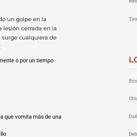
Whi
do un golpe en la
Tin
 lesión cerrada en la
 surge cualquiera de
:
L
mente o por un tiempo
Bos
Chi
na que vomita más de una
Dal
llo
Det