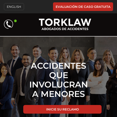
Please
EVALUACIÓN DE CASO GRATUITA
ENGLISH
note:
This
website
includes
an
accessibility
system.
ACCIDENTES
QUE
INVOLUCRAN
A MENORES
INICIE SU RECLAMO