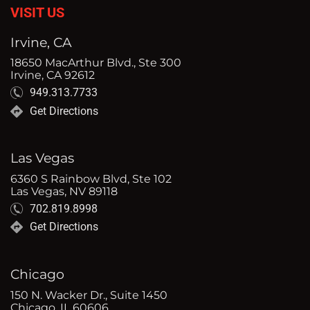
VISIT US
Irvine, CA
18650 MacArthur Blvd., Ste 300
Irvine, CA 92612
949.313.7733
Get Directions
Las Vegas
6360 S Rainbow Blvd, Ste 102
Las Vegas, NV 89118
702.819.8998
Get Directions
Chicago
150 N. Wacker Dr., Suite 1450
Chicago, IL 60606