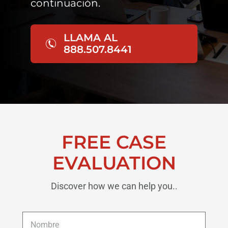
continuación.
LLAMA AL
888.507.8441
FREE CASE
EVALUATION
Discover how we can help you..
Nombre
*