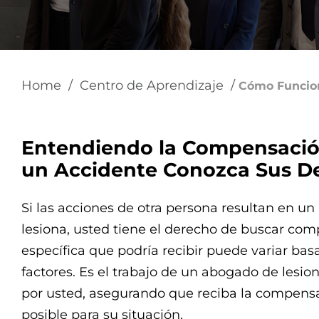
using
a
screen
reader;
Press
Control-
Home
/
Centro de Aprendizaje
/
F10
Cómo Funcion
to
open
an
accessibility
Entendiendo la Compensaci
menu.
un Accidente Conozca Sus D
Si las acciones de otra persona resultan en un
lesiona, usted tiene el derecho de buscar co
específica que podría recibir puede variar bas
factores. Es el trabajo de un abogado de lesi
por usted, asegurando que reciba la compens
posible para su situación.