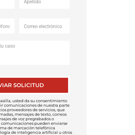
Correo
electrónico
*
Descripción
de
tu
caso
asilla, usted da su consentimiento
bir comunicaciones de nuestra parte
cios proveedores de servicios, que
amadas, mensajes de texto, correos
nsajes de voz pregrabados o
has comunicaciones pueden enviarse
ema de marcación telefónica
ogía de inteligencia artificial u otros