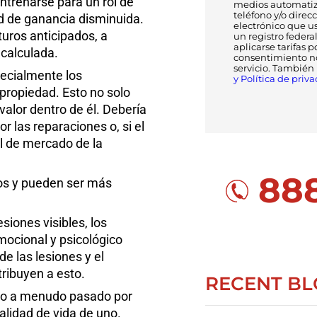
ntrenarse para un rol de
medios automatiz
teléfono y/o direc
ad de ganancia disminuida.
electrónico que us
uros anticipados, a
un registro federa
aplicarse tarifas p
calculada.
consentimiento no
servicio. También
ecialmente los
y Política de priva
 propiedad. Esto no solo
valor dentro de él. Debería
las reparaciones o, si el
l de mercado de la
888
os y pueden ser más
esiones visibles, los
mocional y psicológico
 de las lesiones y el
ribuyen a esto.
RECENT BL
o a menudo pasado por
calidad de vida de uno.