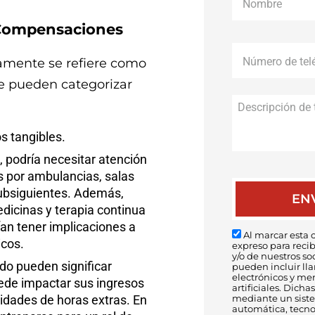
 Compensaciones
Número
de
amente se refiere como
teléfono
*
 se pueden categorizar
s tangibles.
 podría necesitar atención
s por ambulancias, salas
subsiguientes. Además,
dicinas y terapia continua
rían tener implicaciones a
Al marcar esta c
icos.
expreso para reci
y/o de nuestros so
o pueden significar
pueden incluir ll
electrónicos y me
uede impactar sus ingresos
artificiales. Dic
nidades de horas extras. En
mediante un sist
automática, tecnol