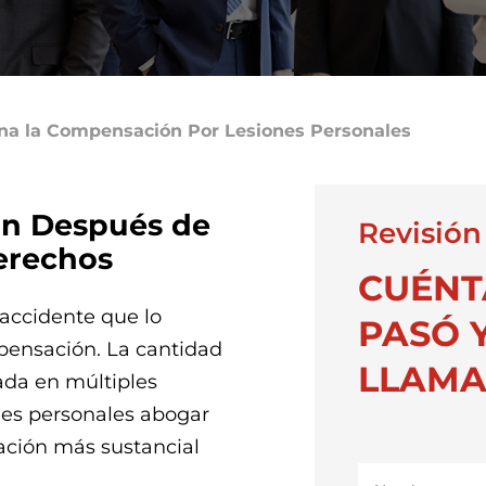
a la Compensación Por Lesiones Personales
ón Después de
Revisión
erechos
CUÉNT
 accidente que lo
PASÓ Y
mpensación. La cantidad
LLAMA
ada en múltiples
ones personales abogar
ación más sustancial
Nombre
*