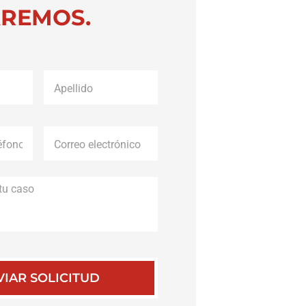
REMOS.
Apellido
*
Correo
electrónico
*
Descripción
de
tu
caso