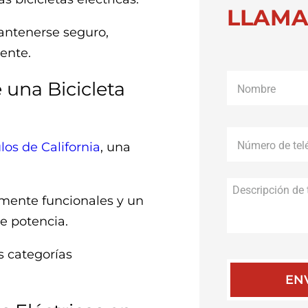
LLAMA
antenerse seguro,
ente.
Nombre
*
una Bicicleta
Número
de
los de California
, una
teléfono
*
mente funcionales y un
e potencia.
es categorías