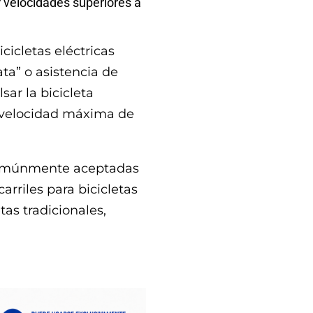
 velocidades superiores a
cicletas eléctricas
ta” o asistencia de
sar la bicicleta
 velocidad máxima de
s comúnmente aceptadas
arriles para bicicletas
as tradicionales,