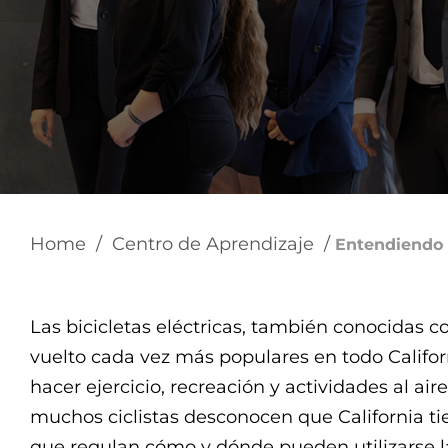
using
a
screen
reader;
Press
Control-
F10
to
open
an
accessibility
menu.
Home
/
Centro de Aprendizaje
/
Entendiendo l
Las bicicletas eléctricas, también conocidas c
vuelto cada vez más populares en todo Califor
hacer ejercicio, recreación y actividades al air
muchos ciclistas desconocen que California ti
que regulan cómo y dónde pueden utilizarse las