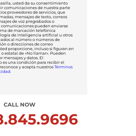
asilla, usted da su consentimiento
bir comunicaciones de nuestra parte
cios proveedores de servicios, que
amadas, mensajes de texto, correos
nsajes de voz pregrabados o
has comunicaciones pueden enviarse
ema de marcación telefónica
ogía de inteligencia artificial u otros
ados al número o números de
ción o direcciones de correo
ted proporcione, incluso si figuran en
l o estatal de «No llamar». Pueden
or mensajes y datos. El
 es una condición para recibir el
 reconoce y acepta nuestros
Términos
cidad.
CALL NOW
.845.9696