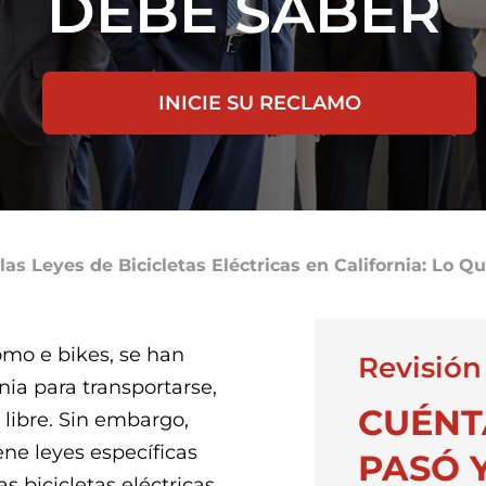
DEBE SABER
INICIE SU RECLAMO
as Leyes de Bicicletas Eléctricas en California: Lo Q
omo e bikes, se han
Revisión
nia para transportarse,
CUÉNT
e libre. Sin embargo,
ene leyes específicas
PASÓ Y
 bicicletas eléctricas.