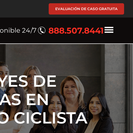
EVALUACIÓN DE CASO GRATUITA
888.507.8441
onible 24/7
YES DE
CAS EN
O CICLISTA