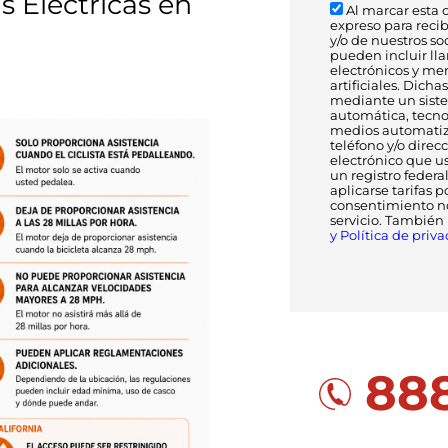
s Eléctricas en
Al marcar esta c
expreso para reci
y/o de nuestros so
pueden incluir ll
electrónicos y me
artificiales. Dic
mediante un sist
automática, tecnol
medios automatiz
teléfono y/o direc
electrónico que us
un registro federa
aplicarse tarifas p
consentimiento no
servicio. También
y Política de priva
888