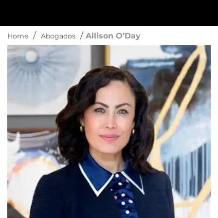
/
/
Allison O’Day
Home
Abogados