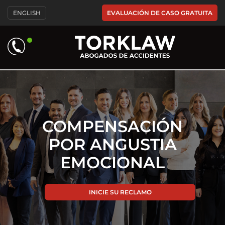
Please
EVALUACIÓN DE CASO GRATUITA
ENGLISH
note:
This
website
includes
an
accessibility
system.
COMPENSACIÓN
POR ANGUSTIA
EMOCIONAL
INICIE SU RECLAMO