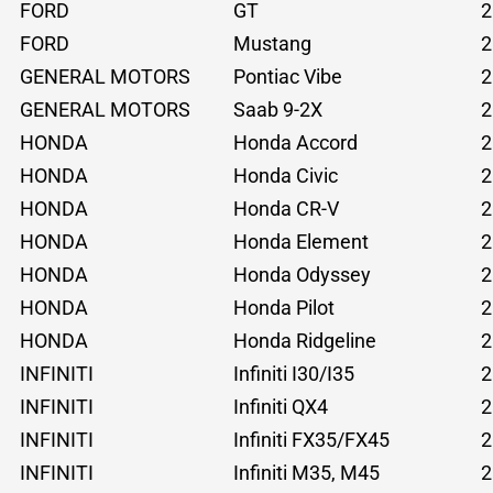
FORD
GT
2
FORD
Mustang
2
GENERAL MOTORS
Pontiac Vibe
2
GENERAL MOTORS
Saab 9-2X
2
HONDA
Honda Accord
2
HONDA
Honda Civic
2
HONDA
Honda CR-V
2
HONDA
Honda Element
2
HONDA
Honda Odyssey
2
HONDA
Honda Pilot
2
HONDA
Honda Ridgeline
2
INFINITI
Infiniti I30/I35
2
INFINITI
Infiniti QX4
2
INFINITI
Infiniti FX35/FX45
2
INFINITI
Infiniti M35, M45
2