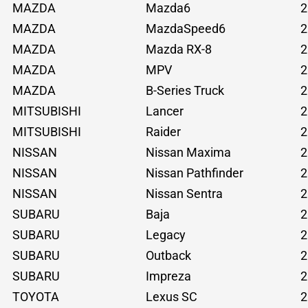
MAZDA
Mazda6
2
MAZDA
MazdaSpeed6
2
MAZDA
Mazda RX-8
2
MAZDA
MPV
2
MAZDA
B-Series Truck
2
MITSUBISHI
Lancer
2
MITSUBISHI
Raider
2
NISSAN
Nissan Maxima
2
NISSAN
Nissan Pathfinder
2
NISSAN
Nissan Sentra
2
SUBARU
Baja
2
SUBARU
Legacy
2
SUBARU
Outback
2
SUBARU
Impreza
2
TOYOTA
Lexus SC
2