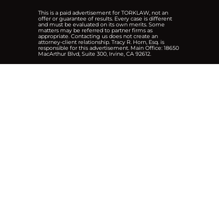
This is a paid advertisement for TORKLAW, not an
offer or guarantee of results. Every case is different
and must be evaluated on its own merits. Some
matters may be referred to partner firms as
appropriate. Contacting us does not create an
attorney-client relationship. Tracy R. Horn, Esq. is
responsible for this advertisement. Main Office: 18650
MacArthur Blvd, Suite 300, Irvine, CA 92612.