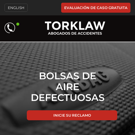
Please
EVALUACIÓN DE CASO GRATUITA
ENGLISH
note:
This
website
includes
an
accessibility
system.
BOLSAS DE
AIRE
DEFECTUOSAS
INICIE SU RECLAMO