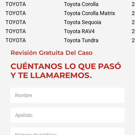
TOYOTA
Toyota Corolla
2
TOYOTA
Toyota Corolla Matrix
2
TOYOTA
Toyota Sequoia
2
TOYOTA
Toyota RAV4
2
TOYOTA
Toyota Tundra
2
Revisión Gratuita Del Caso
CUÉNTANOS LO QUE PASÓ
Y TE LLAMAREMOS.
Nombre
*
Apellido
*
Número