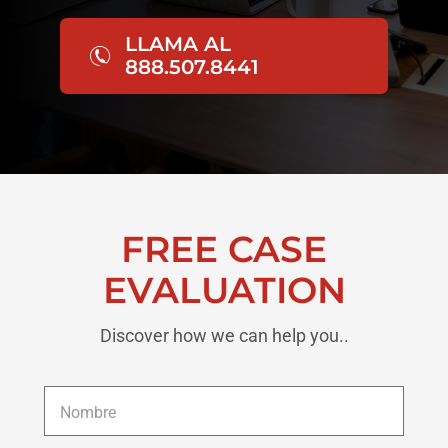
LLAMA AL
888.507.8441
FREE CASE
EVALUATION
Discover how we can help you..
Nombre
*