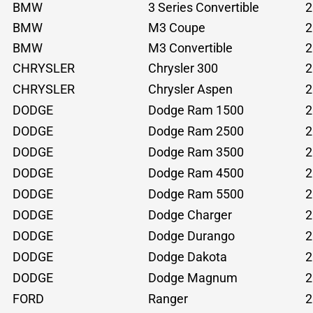
BMW
3 Series Convertible
2
BMW
M3 Coupe
2
BMW
M3 Convertible
2
CHRYSLER
Chrysler 300
2
CHRYSLER
Chrysler Aspen
2
DODGE
Dodge Ram 1500
2
DODGE
Dodge Ram 2500
2
DODGE
Dodge Ram 3500
2
DODGE
Dodge Ram 4500
2
DODGE
Dodge Ram 5500
2
DODGE
Dodge Charger
2
DODGE
Dodge Durango
2
DODGE
Dodge Dakota
2
DODGE
Dodge Magnum
2
FORD
Ranger
2