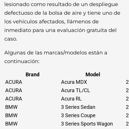
lesionado como resultado de un despliegue
defectuoso de la bolsa de aire y tiene uno de
los vehículos afectados, llámenos de
inmediato para una evaluación gratuita del
caso.
Algunas de las marcas/modelos están a
continuación:
Brand
Model
ACURA
Acura MDX
2
ACURA
Acura TL/CL
2
ACURA
Acura RL
2
BMW
3 Series Sedan
2
BMW
3 Series Coupe
2
BMW
3 Series Sports Wagon
2