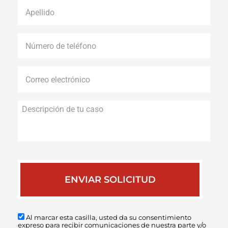
Apellido
*
Número
de
teléfono
*
Correo
electrónico
*
Descripción
de
tu
caso
Al marcar esta casilla, usted da su consentimiento
expreso para recibir comunicaciones de nuestra parte y/o