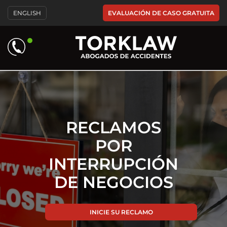
Please
EVALUACIÓN DE CASO GRATUITA
ENGLISH
note:
This
website
includes
an
accessibility
system.
RECLAMOS
POR
INTERRUPCIÓN
DE NEGOCIOS
INICIE SU RECLAMO