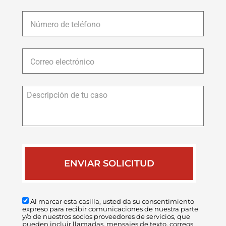
Número
de
teléfono
*
Correo
electrónico
*
Descripción
de
tu
caso
Al marcar esta casilla, usted da su consentimiento
expreso para recibir comunicaciones de nuestra parte
y/o de nuestros socios proveedores de servicios, que
pueden incluir llamadas, mensajes de texto, correos