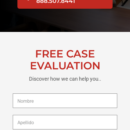
888.507.8441
FREE CASE
EVALUATION
Discover how we can help you..
Nombre
*
Apellido
*