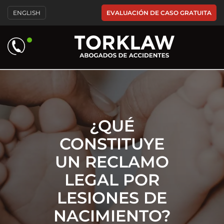
Please
EVALUACIÓN DE CASO GRATUITA
ENGLISH
note:
This
website
includes
an
accessibility
system.
¿QUÉ
CONSTITUYE
UN RECLAMO
LEGAL POR
LESIONES DE
NACIMIENTO?