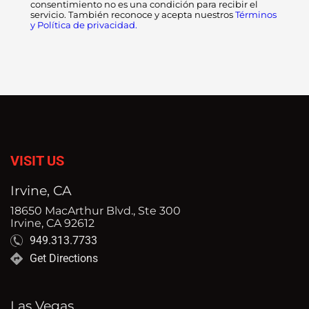
consentimiento no es una condición para recibir el
servicio. También reconoce y acepta nuestros
Términos
y Política de privacidad.
VISIT US
Irvine, CA
18650 MacArthur Blvd., Ste 300
Irvine, CA 92612
949.313.7733
Get Directions
Las Vegas