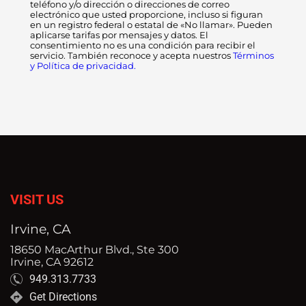
teléfono y/o dirección o direcciones de correo
electrónico que usted proporcione, incluso si figuran
en un registro federal o estatal de «No llamar». Pueden
aplicarse tarifas por mensajes y datos. El
consentimiento no es una condición para recibir el
servicio. También reconoce y acepta nuestros
Términos
y Política de privacidad.
VISIT US
Irvine, CA
18650 MacArthur Blvd., Ste 300
Irvine, CA 92612
949.313.7733
Get Directions