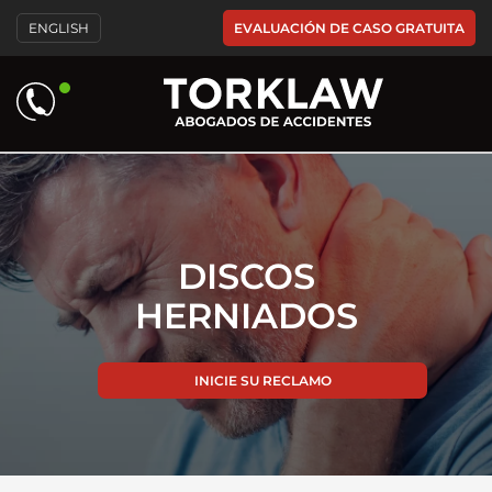
Please
EVALUACIÓN DE CASO GRATUITA
ENGLISH
note:
This
website
includes
an
accessibility
system.
DISCOS
HERNIADOS
INICIE SU RECLAMO