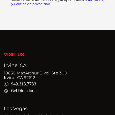
servicio. También reconoce y acepta nuestros
Términos
y Política de privacidad.
VISIT US
Irvine, CA
18650 MacArthur Blvd., Ste 300
Irvine, CA 92612
949.313.7733
Get Directions
Las Vegas