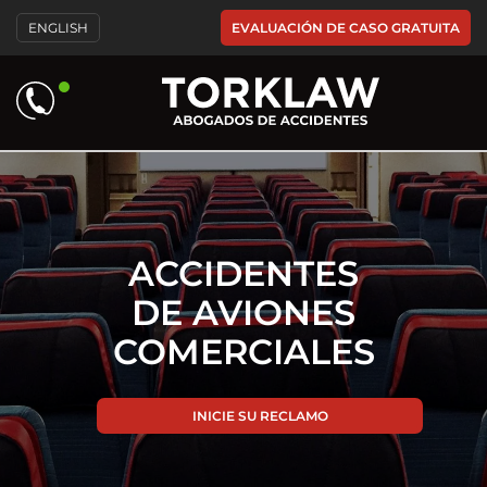
Please
EVALUACIÓN DE CASO GRATUITA
ENGLISH
note:
This
website
includes
an
accessibility
system.
ACCIDENTES
DE AVIONES
COMERCIALES
INICIE SU RECLAMO