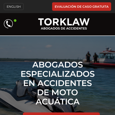
Please
EVALUACIÓN DE CASO GRATUITA
ENGLISH
note:
This
website
includes
an
accessibility
system.
ABOGADOS
ESPECIALIZADOS
EN ACCIDENTES
DE MOTO
ACUÁTICA