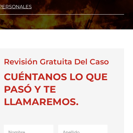
 PERSONALES
Revisión Gratuita Del Caso
CUÉNTANOS LO QUE
PASÓ Y TE
LLAMAREMOS.
Nombre
*
Apellido
*