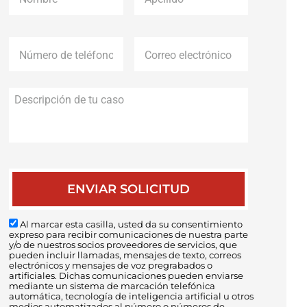
Número
Correo
de
electrónico
*
teléfono
*
Descripción
de
tu
caso
Al marcar esta casilla, usted da su consentimiento
expreso para recibir comunicaciones de nuestra parte
y/o de nuestros socios proveedores de servicios, que
pueden incluir llamadas, mensajes de texto, correos
electrónicos y mensajes de voz pregrabados o
artificiales. Dichas comunicaciones pueden enviarse
mediante un sistema de marcación telefónica
automática, tecnología de inteligencia artificial u otros
medios automatizados al número o números de