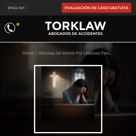
Please
EVALUACIÓN DE CASO GRATUITA
ENGLISH
note:
This
website
includes
an
accessibility
system.
/
/
Home
Historias De Interés Por Lesiones Personales
Abus