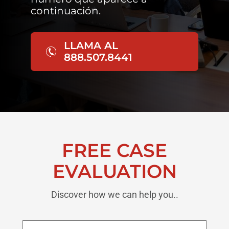
continuación.
LLAMA AL
888.507.8441
FREE CASE
EVALUATION
Discover how we can help you..
Nombre
*