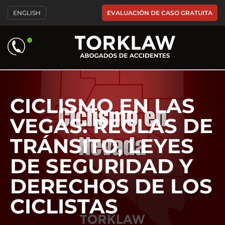
Please
EVALUACIÓN DE CASO GRATUITA
ENGLISH
note:
This
website
includes
an
accessibility
system.
CICLISMO EN LAS
VEGAS: REGLAS DE
TRÁNSITO, LEYES
DE SEGURIDAD Y
DERECHOS DE LOS
CICLISTAS